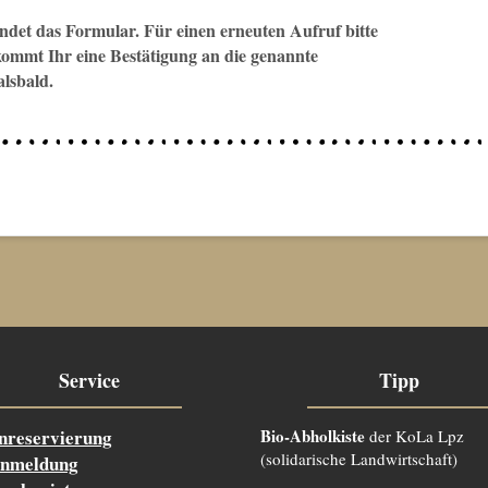
indet das Formular. Für einen erneuten Aufruf bitte
mmt Ihr eine Bestätigung an die genannte
lsbald.
Service
Tipp
nreservierung
Bio-Abholkiste
der KoLa Lpz
(solidarische Landwirtschaft)
nmeldung