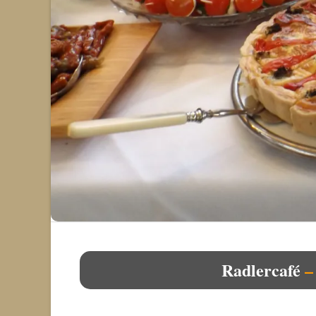
Radlercafé
–