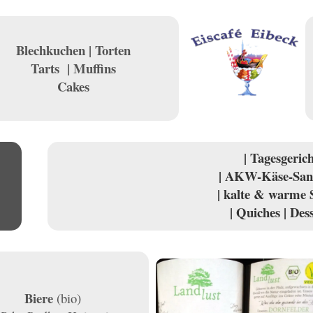
Blechkuchen | Torten
Tarts | Muffins
Cakes
| Tagesgeric
| AKW-Käse-San
| kalte & warme 
| Quiches |
Dess
Biere
(bio)