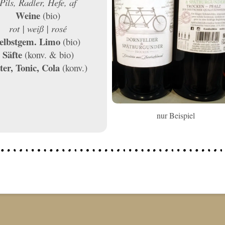
Pils, Radler, Hefe, af
Weine
(bio)
rot | weiß | rosé
selbstgem. Limo
(bio)
Säfte
(konv. & bio)
tter, Tonic, Cola
(konv.)
nur Beispiel