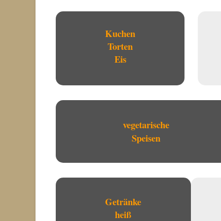
Kuchen
Torten
Eis
vegetarische
Speisen
Getränke
heiß