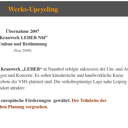
Werks-Upcycling
Übernahme 2007
Kranwerk LEHEB Nhf”
Umbau und Bestimmung
(Text 2008)
Kranwerk „LEHEB“
e
in Naunhof erfolgte sukzessive der Um- und A
ungen und Konzerte. Es sollen künstlerische und handwerkliche Kurse
bote der VHS platziert sind. Die verkehrsgünstige Lage nahe Leipzig
ort attraktiv.
er europäische Förderungen gewährt.
Der Teilabriss der
chen Planung vorgesehen.