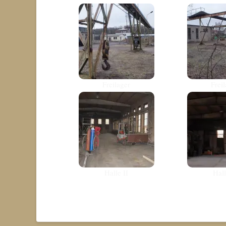
Freilager
Frei
Halle II
Hall