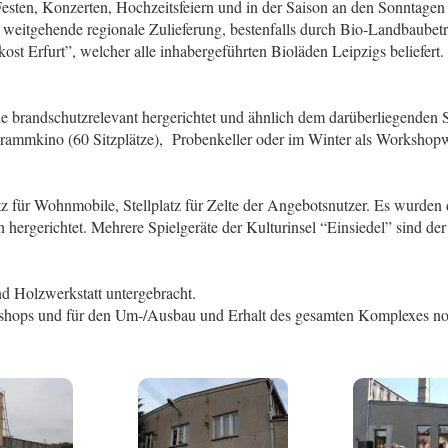
Festen, Konzerten, Hochzeitsfeiern und in der Saison an den Sonntagen 
 weitgehende regionale Zulieferung, bestenfalls durch Bio-Landbaubet
t Erfurt”, welcher alle inhabergeführten Bioläden Leipzigs beliefert.
rde brandschutzrelevant hergerichtet und ähnlich dem darüberliegende
rammkino (60 Sitzplätze), Probenkeller oder im Winter als Workshopw
latz für Wohnmobile, Stellplatz für Zelte der Angebotsnutzer. Es wurden
hergerichtet. Mehrere Spielgeräte der Kulturinsel “Einsiedel” sind de
und Holzwerkstatt untergebracht.
rkshops und für den Um-/Ausbau und Erhalt des gesamten Komplexes n