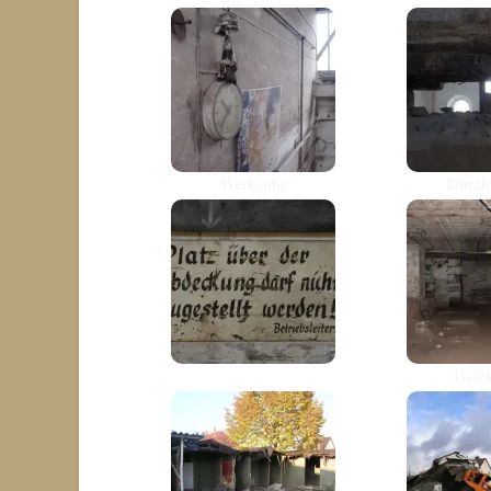
Werksuhr
Durch
Heizk