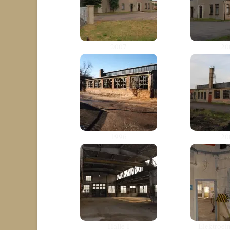
2007
20
1996
20
Halle I
Elektroei