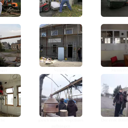
lager
Verputz
Meisterb
che
gleich mal ein Vogelhaus
Der erste Baum
aufhängen