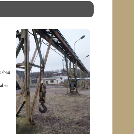
usbau
 aber