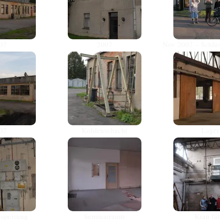
07
2007
Nov 2007 – Schlü
07
Kohlenschacht
Lager
nspeisung
Seminarraum
Kran fäh