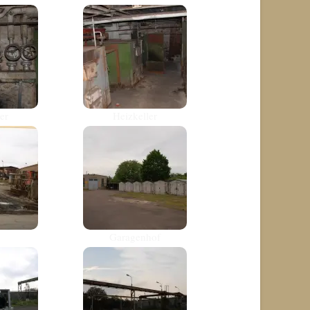
er
Heizkeller
Garagenhof