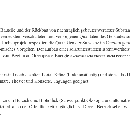
r Bauteile und der Rückbau von nachträglich gebauter wertloser Substa
verdeckten, verschütteten und verborgenen Qualitäten des Gebäudes sol
s Umbauprojekt respektiert die Qualitäten der Substanz im Grossen gen
misches Vorgehen. Der Einbau einer solarunterstützten Brennwertheiz
 ist vom Beginn an Greenpeace-Energie
(Genossenschaftbesitz, nicht börsenn
n ihr sind noch die alten Portal-Kräne (funktionstüchtig) und sie ist das
minare, Theater und Konzerte, Tagungen geeignet.
 in einem Bereich eine Bibliothek (Schwerpunkt Ökologie und alternati
liothek auch der Öffentlichkeit zugänglich ist. Diesen Bereich sehen w
.