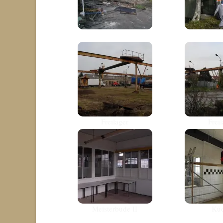
Freilager
Frei
Meisterbude II
Kü