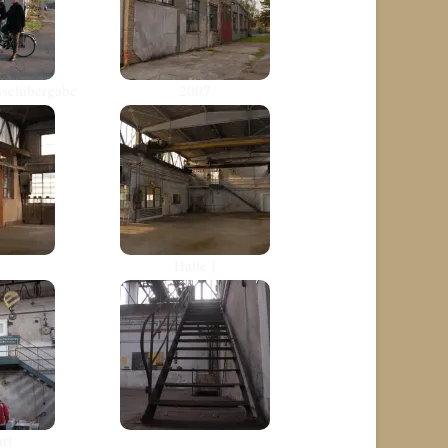
sselübergabe
2007
Halle I
rt