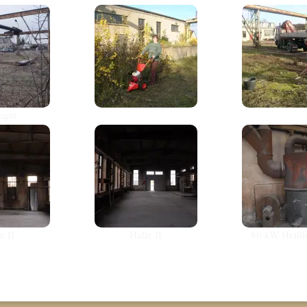
lager
e II
Halle II
80 kW Heißl