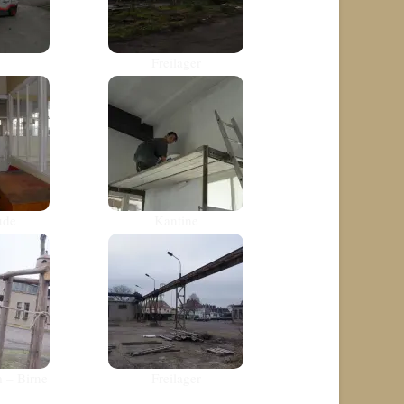
Freilager
ude
Kantine
 – Birne
Freilager