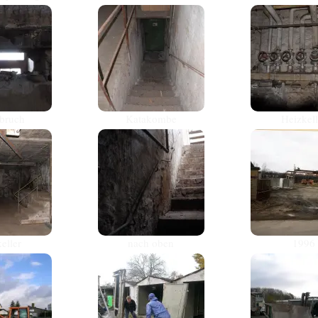
bruch
Katakombe
Heizkell
eller
nach oben
1996