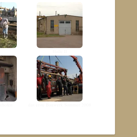
Halle II
uftofen
das erste Bauwerk Sommer 2008